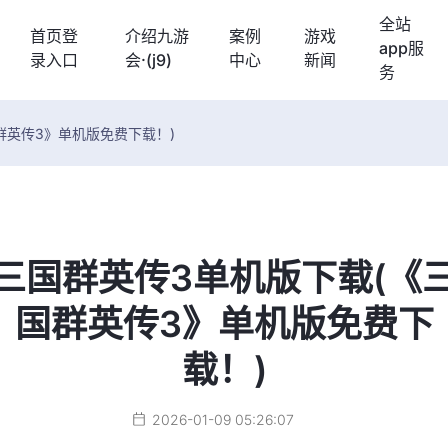
全站
首页登
介绍九游
案例
游戏
app服
录入口
会·(j9)
中心
新闻
务
群英传3》单机版免费下载！)
三国群英传3单机版下载(《
国群英传3》单机版免费下
载！)
2026-01-09 05:26:07